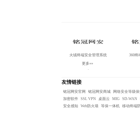
火绒终端安全管理系统
360
V2.0Linux服务器版
V10.0WI
更多»»
病毒+补
.
友情链接
铭冠网安官网
铭冠网安商城
网络安全等级保
加密软件
SSL VPN
桌面云
MIG
SD-WAN
安全感知
Web防火墙
等保一体机
移动终端