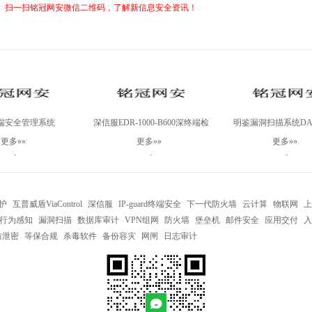
扫一扫铭冠网安微信二维码，了解新信息安全资讯！
终端安全管理系统
深信服EDR-1000-B600深终端检
明鉴漏洞扫描系统DAS
NServer基础版三年（防
测响应平台一体机
A800-FU
更多»»
更多»»
更多»»
丁管理+资产管理）
.
.
.
护
互普威盾ViaControl
深信服
IP-guard终端安全
下一代防火墙
云计算
物联网
上
行为感知
漏洞扫描
数据库审计
VPN组网
防火墙
堡垒机
邮件安全
应用交付
入
防泄密
等保合规
杀毒软件
备份容灾
网闸
日志审计