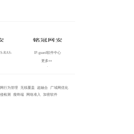
-RAS-
IP-guard软件中心
更多»»
.
网行为管理
无线覆盖
超融合
广域网优化
侵检测
瘦终端
网络准入
加密软件