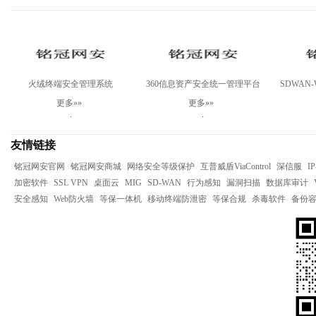
火绒终端安全管理系统
360信息资产安全统一管理平台
SDWAN-
V2.0Linux服务器版
B
更多»»
更多»»
.
.
友情链接
铭冠网安官网
铭冠网安商城
网络安全等级保护
互普威盾ViaControl
深信服
I
加密软件
SSL VPN
桌面云
MIG
SD-WAN
行为感知
漏洞扫描
数据库审计
安全感知
Web防火墙
等保一体机
移动终端防泄密
等保合规
杀毒软件
备份