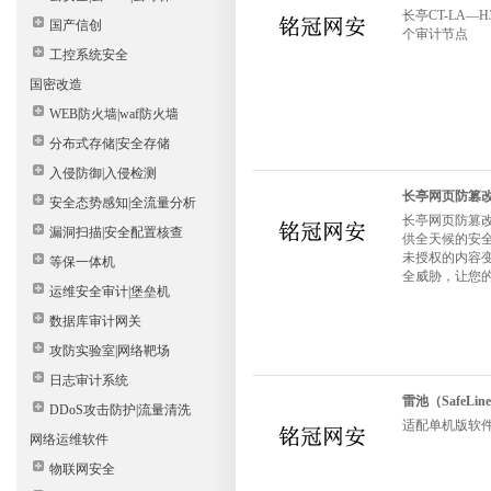
长亭CT-LA
国产信创
个审计节点
工控系统安全
国密改造
WEB防火墙|waf防火墙
分布式存储|安全存储
入侵防御|入侵检测
长亭网页防篡
安全态势感知|全流量分析
长亭网页防篡
漏洞扫描|安全配置核查
供全天候的安
未授权的内容
等保一体机
全威胁，让您
运维安全审计|堡垒机
数据库审计网关
攻防实验室|网络靶场
日志审计系统
雷池（SafeL
DDoS攻击防护|流量清洗
适配单机版软件，
网络运维软件
物联网安全