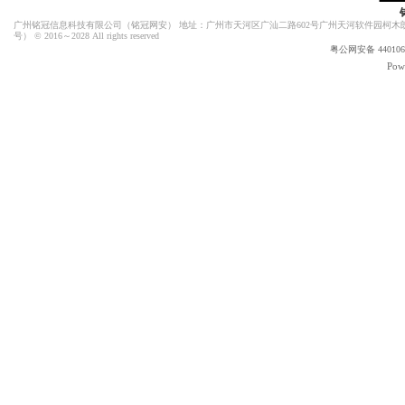
广州铭冠信息科技有限公司（
铭冠网安
） 地址：广州市天河区广汕二路602号广州天河软件园柯木朗
号）
© 2016～2028 All rights reserved
粤公网安备 4401060
Pow