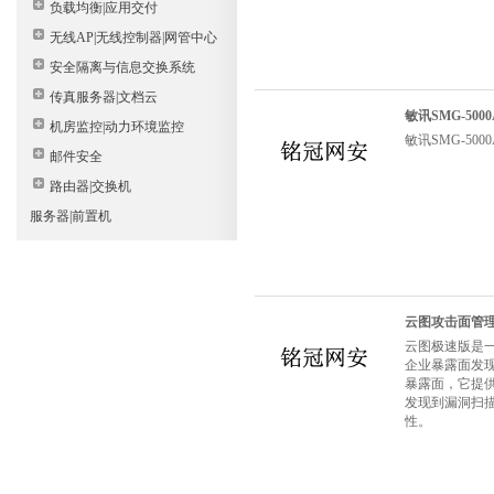
负载均衡|应用交付
无线AP|无线控制器|网管中心
安全隔离与信息交换系统
传真服务器|文档云
敏讯SMG-50
机房监控|动力环境监控
敏讯SMG-50
邮件安全
路由器|交换机
服务器|前置机
云图攻击面管
云图极速版是一
企业暴露面发
暴露面，它提
发现到漏洞扫
性。