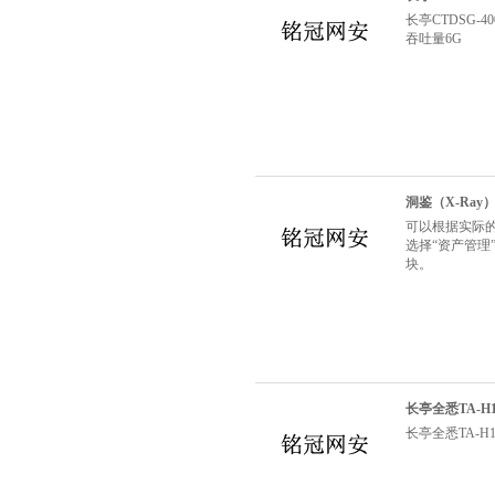
长亭CTDSG
吞吐量6G
洞鉴（X-Ra
可以根据实际
选择“资产管理
块。
长亭全悉TA-H
长亭全悉TA-H