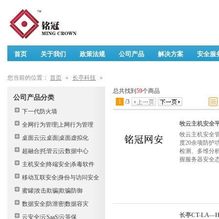
首页
关于我们
政策法规
公司产品
解决方案
安全服
您当前的位置：
首页
»
长亭科技
»
总共找到
59
个商品
公司产品分类
1
/
3
下一代防火墙
牧云主机安全平台
全网行为管理|上网行为管理
牧云主机安全
桌面云|云桌面|桌面虚拟化
度20余项防
超融合|托管云|云数据中心
检测、多维分
握服务器安全
主机安全|终端安全|杀毒软件
移动互联安全|身份与访问安全
蜜罐|攻击欺骗|欺骗防御
数据安全|防泄密|数据容灾
长亭CT-LA—
云安全|云SaaS|云等保