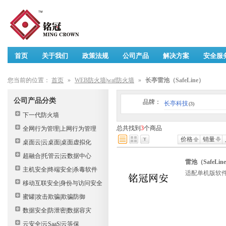
首页
关于我们
政策法规
公司产品
解决方案
安全服
您当前的位置：
首页
»
WEB防火墙|waf防火墙
»
长亭雷池（SafeLine）
公司产品分类
品牌：
长亭科技
(3)
下一代防火墙
总共找到
3
个商品
全网行为管理|上网行为管理
价格
销量
桌面云|云桌面|桌面虚拟化
超融合|托管云|云数据中心
雷池（SafeL
主机安全|终端安全|杀毒软件
适配单机版软件，
移动互联安全|身份与访问安全
蜜罐|攻击欺骗|欺骗防御
数据安全|防泄密|数据容灾
云安全|云SaaS|云等保