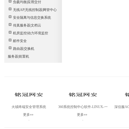
负载均衡|应用交付
无线AP|无线控制器|网管中心
安全隔离与信息交换系统
传真服务器|文档云
机房监控|动力环境监控
邮件安全
路由器|交换机
服务器|前置机
火绒终端安全管理系统
360系统控制中心软件-LINUX-一
深信服AC-
V2.0Linux桌面版
年
更多»»
更多»»
.
.