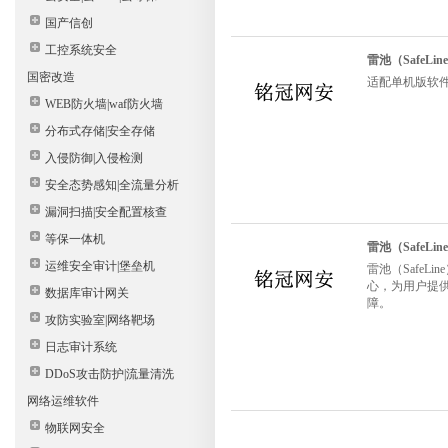
国产信创
工控系统安全
雷池（SafeL
国密改造
适配单机版软件，
WEB防火墙|waf防火墙
分布式存储|安全存储
入侵防御|入侵检测
安全态势感知|全流量分析
漏洞扫描|安全配置核查
等保一体机
雷池（SafeLi
运维安全审计|堡垒机
雷池（SafeL
心，为用户提供
数据库审计网关
障。
攻防实验室|网络靶场
日志审计系统
DDoS攻击防护|流量清洗
网络运维软件
物联网安全