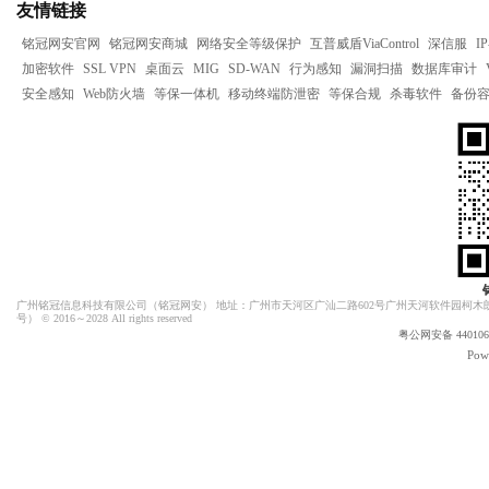
友情链接
铭冠网安官网
铭冠网安商城
网络安全等级保护
互普威盾ViaControl
深信服
I
加密软件
SSL VPN
桌面云
MIG
SD-WAN
行为感知
漏洞扫描
数据库审计
安全感知
Web防火墙
等保一体机
移动终端防泄密
等保合规
杀毒软件
备份
广州铭冠信息科技有限公司（
铭冠网安
） 地址：广州市天河区广汕二路602号广州天河软件园柯木朗
号）
© 2016～2028 All rights reserved
粤公网安备 4401060
Pow