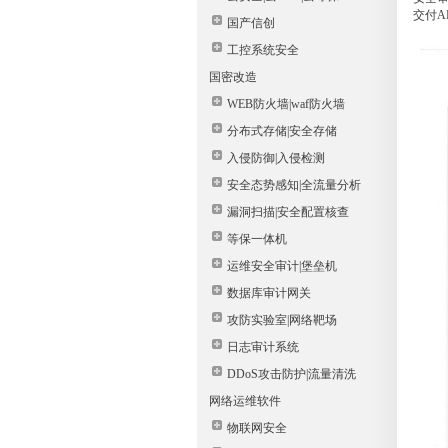
交付A
国产信创
工控系统安全
国密改造
WEB防火墙|waf防火墙
分布式存储|安全存储
入侵防御|入侵检测
安全态势感知|全流量分析
漏洞扫描|安全配置核查
等保一体机
运维安全审计|堡垒机
数据库审计网关
攻防实验室|网络靶场
日志审计系统
DDoS攻击防护|流量清洗
网络运维软件
物联网安全