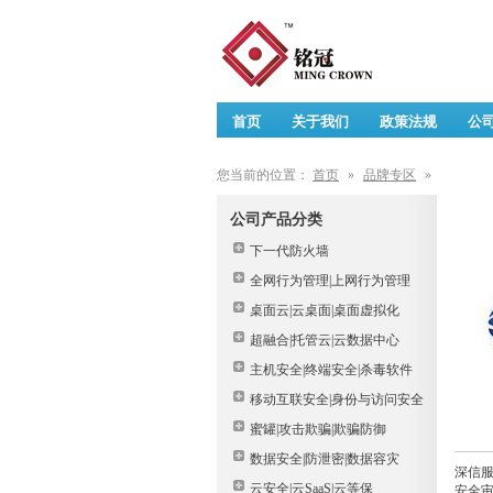
首页
关于我们
政策法规
公
您当前的位置：
首页
»
品牌专区
»
公司产品分类
下一代防火墙
全网行为管理|上网行为管理
桌面云|云桌面|桌面虚拟化
超融合|托管云|云数据中心
主机安全|终端安全|杀毒软件
移动互联安全|身份与访问安全
蜜罐|攻击欺骗|欺骗防御
数据安全|防泄密|数据容灾
深信服
云安全|云SaaS|云等保
安全审