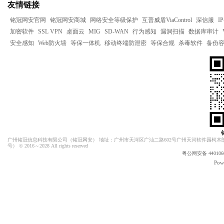
友情链接
铭冠网安官网
铭冠网安商城
网络安全等级保护
互普威盾ViaControl
深信服
I
加密软件
SSL VPN
桌面云
MIG
SD-WAN
行为感知
漏洞扫描
数据库审计
安全感知
Web防火墙
等保一体机
移动终端防泄密
等保合规
杀毒软件
备份
广州铭冠信息科技有限公司（
铭冠网安
） 地址：广州市天河区广汕二路602号广州天河软件园柯木朗
号）
© 2016～2028 All rights reserved
粤公网安备 4401060
Pow