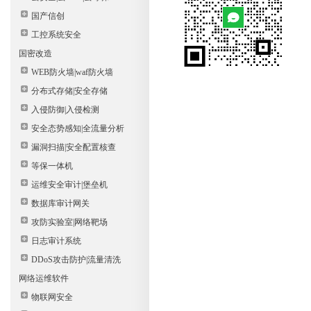
国产信创
工控系统安全
国密改造
WEB防火墙|waf防火墙
分布式存储|安全存储
入侵防御|入侵检测
安全态势感知|全流量分析
漏洞扫描|安全配置核查
等保一体机
运维安全审计|堡垒机
数据库审计网关
攻防实验室|网络靶场
日志审计系统
DDoS攻击防护|流量清洗
网络运维软件
物联网安全