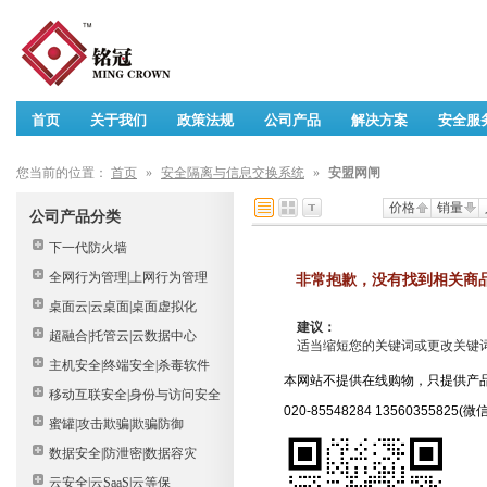
首页
关于我们
政策法规
公司产品
解决方案
安全服
您当前的位置：
首页
»
安全隔离与信息交换系统
»
安盟网闸
价格
销量
公司产品分类
下一代防火墙
全网行为管理|上网行为管理
非常抱歉，没有找到相关商
桌面云|云桌面|桌面虚拟化
建议：
超融合|托管云|云数据中心
适当缩短您的关键词或更改关键词后重
主机安全|终端安全|杀毒软件
本网站不提供在线购物，只提供产
移动互联安全|身份与访问安全
020-85548284 13560355825(
蜜罐|攻击欺骗|欺骗防御
数据安全|防泄密|数据容灾
云安全|云SaaS|云等保