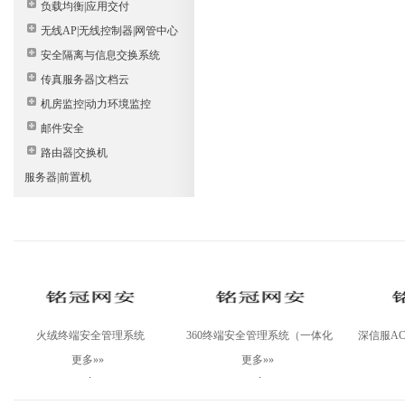
负载均衡|应用交付
无线AP|无线控制器|网管中心
安全隔离与信息交换系统
传真服务器|文档云
机房监控|动力环境监控
邮件安全
路由器|交换机
服务器|前置机
火绒终端安全管理系统
360终端安全管理系统（一体化
深信服AC-
V2.0Windows专业版
版）
更多»»
更多»»
.
.