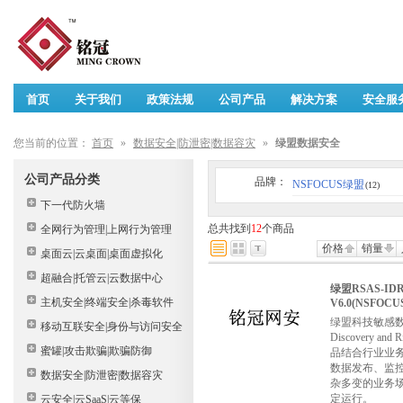
首页
关于我们
政策法规
公司产品
解决方案
安全服
您当前的位置：
首页
»
数据安全|防泄密|数据容灾
»
绿盟数据安全
公司产品分类
品牌：
NSFOCUS绿盟
(12)
下一代防火墙
总共找到
12
个商品
全网行为管理|上网行为管理
价格
销量
桌面云|云桌面|桌面虚拟化
超融合|托管云|云数据中心
绿盟RSAS-I
主机安全|终端安全|杀毒软件
V6.0(NSFOCUS
绿盟科技敏感数据发
移动互联安全|身份与访问安全
Discovery
蜜罐|攻击欺骗|欺骗防御
品结合行业业
数据发布、监
数据安全|防泄密|数据容灾
杂多变的业务
定运行。
云安全|云SaaS|云等保