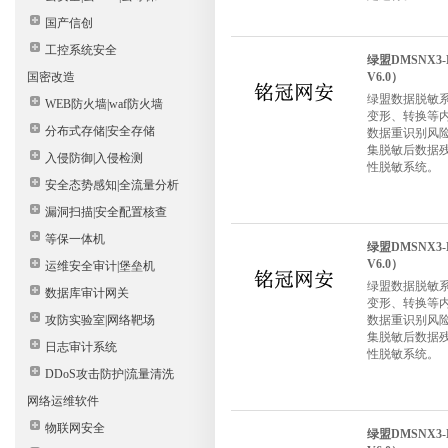
国产信创
工控系统安全
绿盟DMSNX3-
国密改造
V6.0）
绿盟数据脱敏系统DM
WEB防火墙|waf防火墙
变形、转换等
分布式存储|安全存储
数据重识别风
集脱敏后数据
入侵防御|入侵检测
性脱敏系统。
安全态势感知|全流量分析
漏洞扫描|安全配置核查
等保一体机
绿盟DMSNX3-
V6.0）
运维安全审计|堡垒机
绿盟数据脱敏系统DM
数据库审计网关
变形、转换等
攻防实验室|网络靶场
数据重识别风
集脱敏后数据
日志审计系统
性脱敏系统。
DDoS攻击防护|流量清洗
网络运维软件
物联网安全
绿盟DMSNX3-