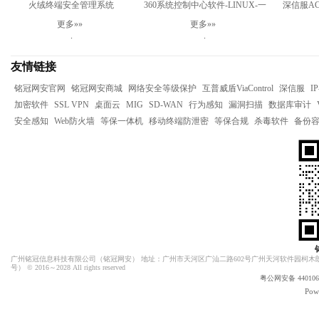
火绒终端安全管理系统
360系统控制中心软件-LINUX-一
深信服AC-
V2.0Linux服务器版
年
更多»»
更多»»
.
.
友情链接
铭冠网安官网
铭冠网安商城
网络安全等级保护
互普威盾ViaControl
深信服
I
加密软件
SSL VPN
桌面云
MIG
SD-WAN
行为感知
漏洞扫描
数据库审计
安全感知
Web防火墙
等保一体机
移动终端防泄密
等保合规
杀毒软件
备份
广州铭冠信息科技有限公司（
铭冠网安
） 地址：广州市天河区广汕二路602号广州天河软件园柯木朗
号）
© 2016～2028 All rights reserved
粤公网安备 4401060
Pow