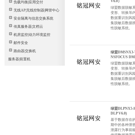
V6.0）
负载均衡|应用交付
绿盟数据脱敏系统DM
无线AP|无线控制器|网管中心
变形、转换等
数据重识别风
安全隔离与信息交换系统
集脱敏后数据
传真服务器|文档云
性脱敏系统。
机房监控|动力环境监控
邮件安全
路由器|交换机
绿盟DMSNX3
NSFOCUS DMS
服务器|前置机
绿盟数据脱敏系统DM
变形、转换等
数据重识别风
集脱敏后数据
性脱敏系统。
绿盟DLPNX5-
DLP V6.0)
基于数据存在
期中的各种泄
泄露行为事前