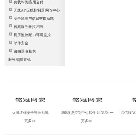
负载均衡|应用交付
无线AP|无线控制器|网管中心
安全隔离与信息交换系统
传真服务器|文档云
机房监控|动力环境监控
邮件安全
路由器|交换机
服务器|前置机
火绒终端安全管理系统
360系统控制中心软件-LINUX-一
深信服AC-
V2.0Linux桌面版
年
更多»»
更多»»
.
.