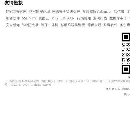
友情链接
铭冠网安官网
铭冠网安商城
网络安全等级保护
互普威盾ViaControl
深信服
I
加密软件
SSL VPN
桌面云
MIG
SD-WAN
行为感知
漏洞扫描
数据库审计
安全感知
Web防火墙
等保一体机
移动终端防泄密
等保合规
杀毒软件
备份
广州铭冠信息科技有限公司（
铭冠网安
） 地址：广州市天河区广汕二路602号广州天河软件园柯木朗
号）
© 2016～2028 All rights reserved
粤公网安备 4401060
Pow