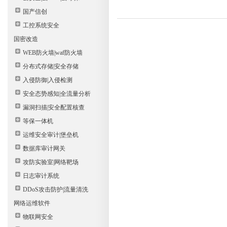
国产信创
工控系统安全
国密改造
WEB防火墙|waf防火墙
分布式存储|安全存储
入侵防御|入侵检测
安全态势感知|全流量分析
漏洞扫描|安全配置核查
等保一体机
运维安全审计|堡垒机
数据库审计网关
攻防实验室|网络靶场
日志审计系统
DDoS攻击防护|流量清洗
网络运维软件
物联网安全