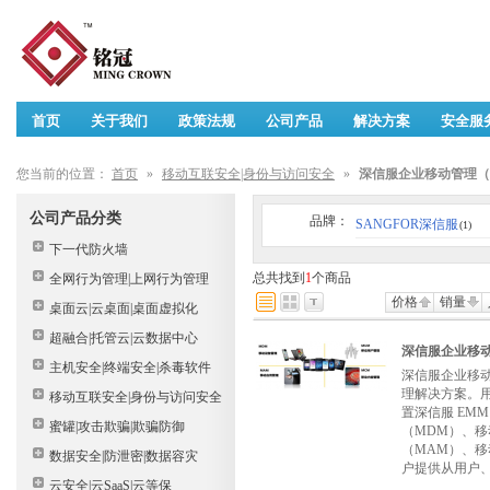
首页
关于我们
政策法规
公司产品
解决方案
安全服
您当前的位置：
首页
»
移动互联安全|身份与访问安全
»
深信服企业移动管理（
公司产品分类
品牌：
SANGFOR深信服
(1)
下一代防火墙
总共找到
1
个商品
全网行为管理|上网行为管理
价格
销量
桌面云|云桌面|桌面虚拟化
超融合|托管云|云数据中心
深信服企业移动
主机安全|终端安全|杀毒软件
深信服企业移
理解决方案。
移动互联安全|身份与访问安全
置深信服 EM
蜜罐|攻击欺骗|欺骗防御
（MDM）、移
（MAM）、
数据安全|防泄密|数据容灾
户提供从用户
云安全|云SaaS|云等保