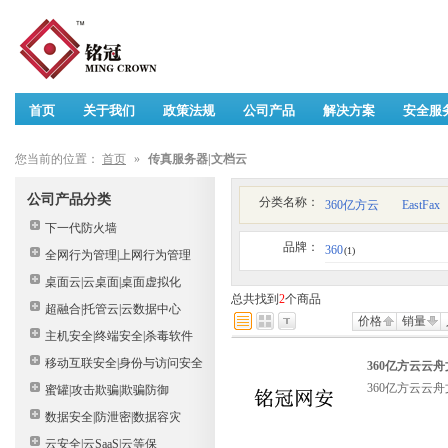
首页
关于我们
政策法规
公司产品
解决方案
安全服
您当前的位置：
首页
»
传真服务器|文档云
公司产品分类
分类名称：
360亿方云
EastFax
下一代防火墙
品牌：
360
(1)
全网行为管理|上网行为管理
桌面云|云桌面|桌面虚拟化
总共找到
2
个商品
超融合|托管云|云数据中心
价格
销量
主机安全|终端安全|杀毒软件
移动互联安全|身份与访问安全
360亿方云云舟
360亿方云云舟
蜜罐|攻击欺骗|欺骗防御
数据安全|防泄密|数据容灾
云安全|云SaaS|云等保