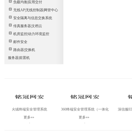
负载均衡|应用交付
无线AP|无线控制器|网管中心
安全隔离与信息交换系统
传真服务器|文档云
机房监控|动力环境监控
邮件安全
路由器|交换机
服务器|前置机
火绒终端安全管理系统
360终端安全管理系统（一体化
深信服ED
V2.0Windows专业版
版）
测
更多»»
更多»»
.
.