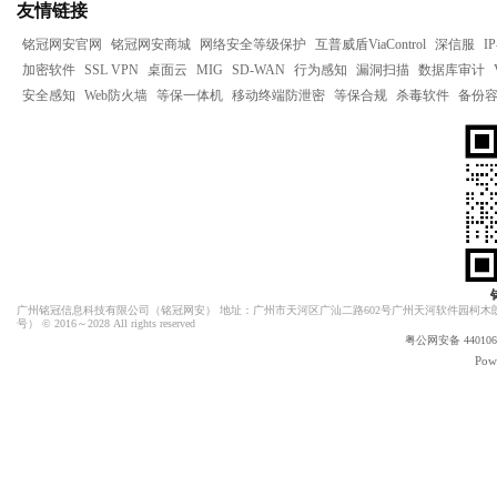
友情链接
铭冠网安官网
铭冠网安商城
网络安全等级保护
互普威盾ViaControl
深信服
I
加密软件
SSL VPN
桌面云
MIG
SD-WAN
行为感知
漏洞扫描
数据库审计
安全感知
Web防火墙
等保一体机
移动终端防泄密
等保合规
杀毒软件
备份
广州铭冠信息科技有限公司（
铭冠网安
） 地址：广州市天河区广汕二路602号广州天河软件园柯木朗
号）
© 2016～2028 All rights reserved
粤公网安备 4401060
Pow