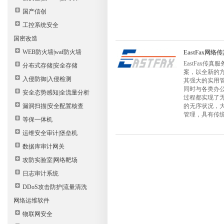
国产信创
工控系统安全
国密改造
WEB防火墙|waf防火墙
EastFax网络
EastFax
分布式存储|安全存储
案，以全新的
入侵防御|入侵检测
其强大的实用
同时与各类办
安全态势感知|全流量分析
过程都实现了
漏洞扫描|安全配置核查
的无序状况，
管理，具有传
等保一体机
运维安全审计|堡垒机
数据库审计网关
攻防实验室|网络靶场
日志审计系统
DDoS攻击防护|流量清洗
网络运维软件
物联网安全