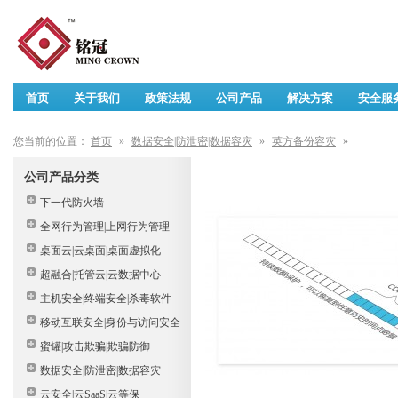
首页
关于我们
政策法规
公司产品
解决方案
安全服
您当前的位置：
首页
»
数据安全|防泄密|数据容灾
»
英方备份容灾
»
公司产品分类
下一代防火墙
全网行为管理|上网行为管理
桌面云|云桌面|桌面虚拟化
超融合|托管云|云数据中心
主机安全|终端安全|杀毒软件
移动互联安全|身份与访问安全
蜜罐|攻击欺骗|欺骗防御
数据安全|防泄密|数据容灾
云安全|云SaaS|云等保