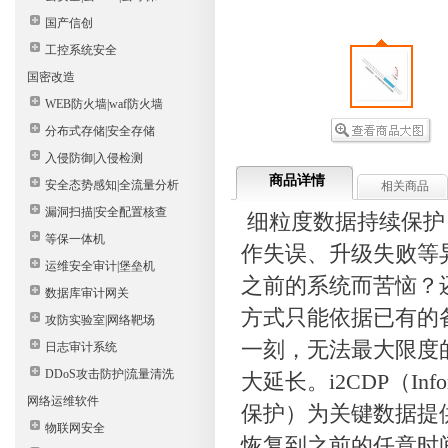
国产信创
工控系统安全
国密改造
WEB防火墙|waf防火墙
分布式存储|安全存储
入侵防御|入侵检测
商品详情
安全态势感知|全流量分析
相关商品
漏洞扫描|安全配置核查
细粒度数据持续保护
等保一体机
作失误、升级失败等
运维安全审计|堡垒机
之前的系统而苦恼？
数据库审计网关
方式只能依据已有的
攻防实验室|网络靶场
一刻，无法最大限度
日志审计系统
DDoS攻击防护|流量清洗
大延长。i2CDP（Inform
网络运维软件
保护）为关键数据提
物联网安全
恢复到之前的任意时间