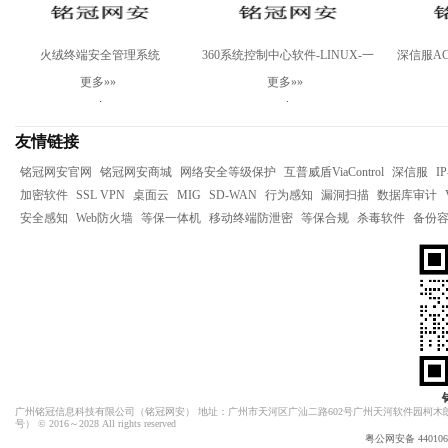
火绒终端安全管理系统
360系统控制中心软件-LINUX-一
深信服AC-
V2.0Windows专业版
年
更多»»
更多»»
.
.
友情链接
铭冠网安官网
铭冠网安商城
网络安全等级保护
互普威盾ViaControl
深信服
I
加密软件
SSL VPN
桌面云
MIG
SD-WAN
行为感知
漏洞扫描
数据库审计
安全感知
Web防火墙
等保一体机
移动终端防泄密
等保合规
杀毒软件
备份
广州铭冠信息科技有限公司（
铭冠网安
） 地址：广州市天河区广汕二路602号广州天河软件园柯木朗
号）
© 2016～2028 All rights reserved
粤公网安备 4401060